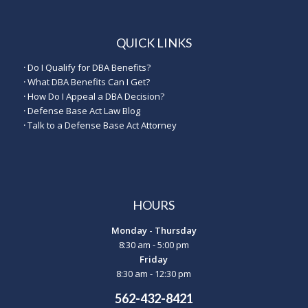
QUICK LINKS
·
Do I Qualify for DBA Benefits?
·
What DBA Benefits Can I Get?
·
How Do I Appeal a DBA Decision?
·
Defense Base Act Law Blog
·
Talk to a Defense Base Act Attorney
HOURS
Monday - Thursday
8:30 am - 5:00 pm
Friday
8:30 am - 12:30 pm
562-432-8421